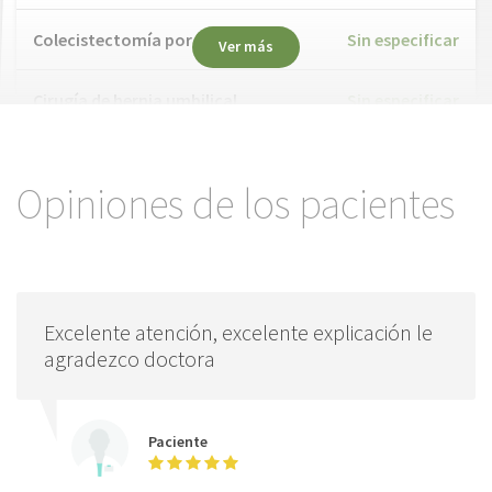
Colecistectomía por laparoscopia
Sin especificar
Ver más
Cirugía de hernia umbilical
Sin especificar
Extirpación de tumores benignos cutáneos
Sin especificar
Opiniones de los pacientes
Cirugía divertículo de colon
Sin especificar
Colocación de balón intragástrico
Sin especificar
Excelente atención, excelente explicación le
agradezco doctora
Paciente