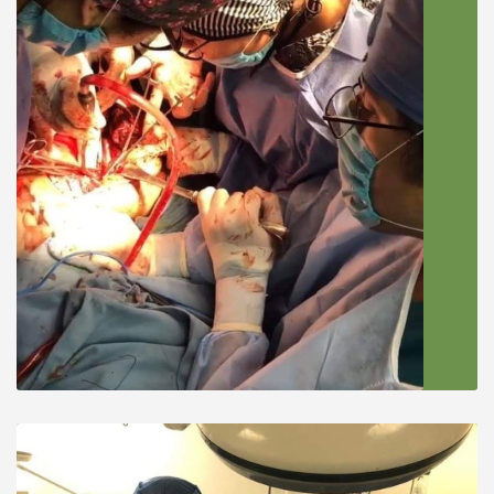
Paciente
Muy amable ella y su equipo explican bien, te
hacen sentir seguro y tranquilo, yo me huce
una endoscopia y la atención fue buena
Paciente
Excelente servicio y atención muy
recomendable ,los doctores son muy
profesionales