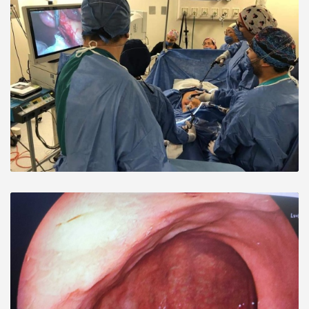
Paciente
Increíble la consulta, la explicación muy
detallada, resolvió todas mis dudas. La dra
inspira confianza
Paciente
Excelente Dra Diana y su anestesiologa, muy
profesionales, un trato al paciente muy
bueno tienen mucha paciencia. Muy